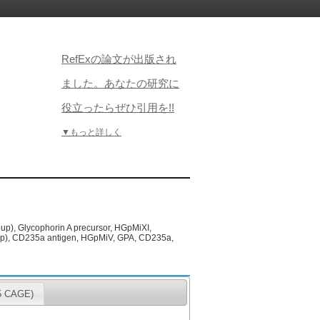
RefExの論文が出版され
ました。あなたの研究に
役立ったらぜひ引用を!!
▼もっと詳しく
p), Glycophorin A precursor, HGpMiXI,
oup), CD235a antigen, HGpMiV, GPA, CD235a,
CAGE)