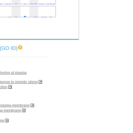
O ID)
choring at plasma
sponse to osmotic stress
ction
of plasma membrane
asma membrane
ane