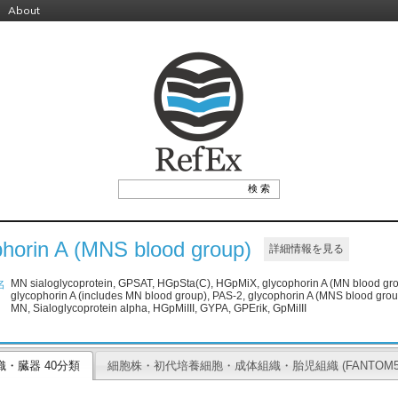
About
phorin A (MNS blood group)
詳細情報を見る
MN sialoglycoprotein, GPSAT, HGpSta(C), HGpMiX, glycophorin A (MN blood grou
名
glycophorin A (includes MN blood group), PAS-2, glycophorin A (MNS blood gr
MN, Sialoglycoprotein alpha, HGpMiIII, GYPA, GPErik, GpMiIII
織・臓器 40分類
細胞株・初代培養細胞・成体組織・胎児組織 (FANTOM5 