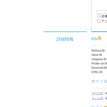
皮
ア
IDs
詳細情報
Refseq ID
Gene ID
Unigene ID
Probe set I
Ensembl ID
GTEx ID
オーソ
マウス[2]
N
ラット[2]
N