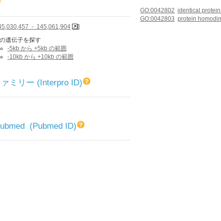
GO:0042802
identical protei
GO:0042803
protein homodime
45,030,457 - 145,061,904
]
の遺伝子を探す
-5kb から +5kb の範囲
-10kb から +10kb の範囲
リー (Interpro ID)
 Pubmed (Pubmed ID)