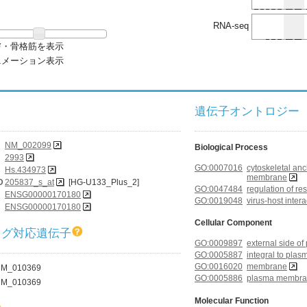
RNA-seq
膚・骨格筋を表示
ニメーション表示
遺伝子オントロジー (G
NM_002099
Biological Process
2993
GO:0007016
cytoskeletal an
Hs.434973
membrane
D
205837_s_at
[HG-U133_Plus_2]
GO:0047484
regulation of re
ENSG00000170180
GO:0019048
virus-host intera
ENSG00000170180
Cellular Component
ログ対応遺伝子
GO:0009897
external side 
GO:0005887
integral to pl
GO:0016020
membrane
M_010369
GO:0005886
plasma membr
M_010369
Molecular Function