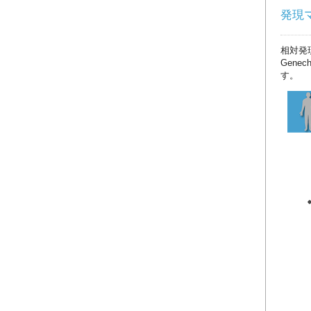
発現マッ
相対発
Gene
す。