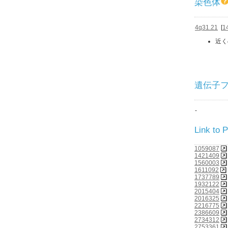
染色体
4q31.21
[
1
近く
遺伝子ファミ
-
Link to
1059087
1421409
1560003
1611092
1737789
1932122
2015404
2016325
2216775
2386609
2734312
2753361