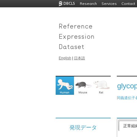
Research
Services
Contact
English
|
日本語
glyco
同義遺伝子
正常組
発現データ