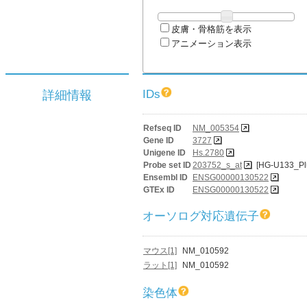
皮膚・骨格筋を表示
アニメーション表示
IDs
詳細情報
Refseq ID
NM_005354
Gene ID
3727
Unigene ID
Hs.2780
Probe set ID
203752_s_at
[HG-U133_Pl
Ensembl ID
ENSG00000130522
GTEx ID
ENSG00000130522
オーソログ対応遺伝子
マウス[1]
NM_010592
ラット[1]
NM_010592
染色体