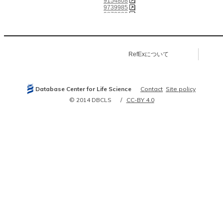
9154808
9739985
9872330
9989505
10220381
10500243
10523647
10713367
RefExについて
10934195
10942775
11221882
11431474
11477071
Database Center for Life Science
Contact
Site policy
11903046
12032852
© 2014 DBCLS
CC-BY 4.0
12052834
12052862
12054733
12080089
12082101
12105216
12165517
12193410
12226747
12477932
12615916
12727841
14559791
14676207
15044019
15302935
15507668