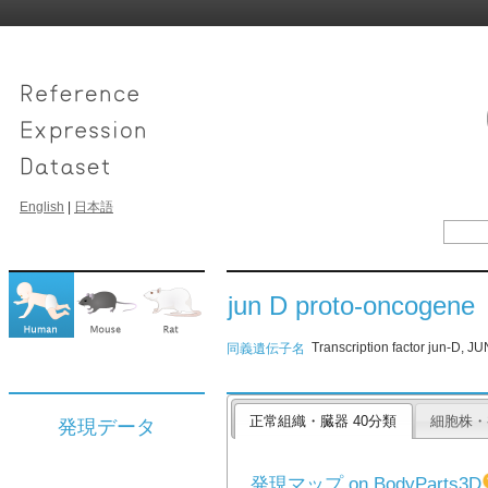
English
|
日本語
jun D proto-oncogene
Transcription factor jun-D, J
同義遺伝子名
正常組織・臓器 40分類
細胞株・
発現データ
発現マップ on BodyParts3D