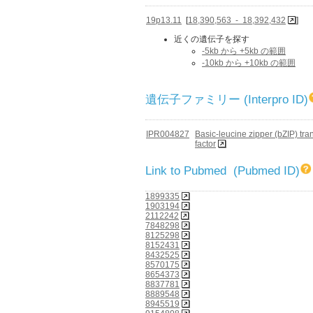
19p13.11
[
18,390,563 - 18,392,432
]
近くの遺伝子を探す
-5kb から +5kb の範囲
-10kb から +10kb の範囲
遺伝子ファミリー (Interpro ID)
IPR004827
Basic-leucine zipper (bZIP) tra
factor
Link to Pubmed (Pubmed ID)
1899335
1903194
2112242
7848298
8125298
8152431
8432525
8570175
8654373
8837781
8889548
8945519