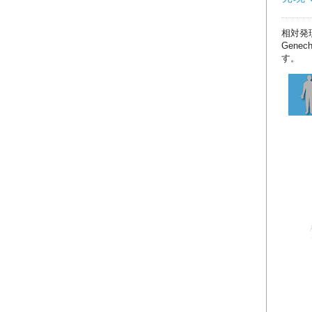
相対発
Gene
す。