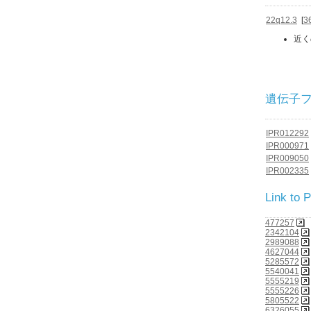
22q12.3
[
3
近く
遺伝子ファミ
IPR012292
IPR000971
IPR009050
IPR002335
Link to
477257
2342104
2989088
4627044
5285572
5540041
5555219
5555226
5805522
6326055