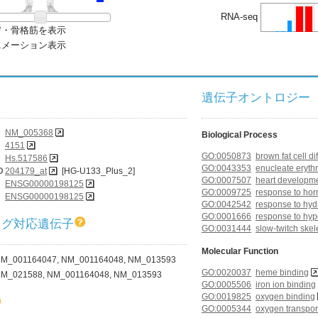
RNA-seq
膚・骨格筋を表示
ニメーション表示
遺伝子オントロジー (G
NM_005368
Biological Process
4151
GO:0050873
brown fat cell di
Hs.517586
GO:0043353
enucleate erythr
D
204179_at
[HG-U133_Plus_2]
GO:0007507
heart developm
ENSG00000198125
GO:0009725
response to hor
ENSG00000198125
GO:0042542
response to hyd
GO:0001666
response to hyp
ログ対応遺伝子
GO:0031444
slow-twitch skel
Molecular Function
M_001164047, NM_001164048, NM_013593
GO:0020037
heme binding
M_021588, NM_001164048, NM_013593
GO:0005506
iron ion binding
GO:0019825
oxygen binding
GO:0005344
oxygen transport