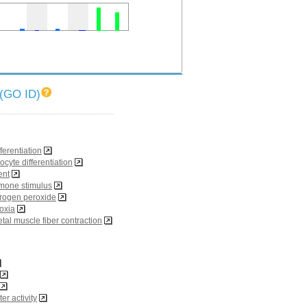
O ID)
fferentiation
ocyte differentiation
ent
mone stimulus
rogen peroxide
oxia
etal muscle fiber contraction
er activity