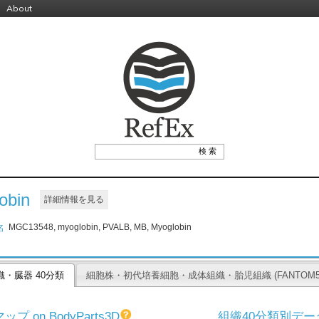
About
obin
詳細情報を見る
MGC13548, myoglobin, PVALB, MB, Myoglobin
名
織・臓器 40分類
細胞株・初代培養細胞・成体組織・胎児組織 (FANTOM5 
プ on BodyParts3D
組織40分類別デー