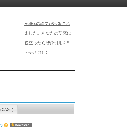
RefExの論文が出版され
ました。あなたの研究に
役立ったらぜひ引用を!!
▼もっと詳しく
CAGE)
タ