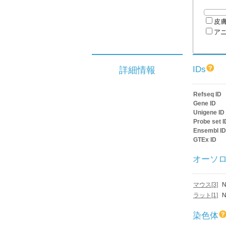
皮
ア
IDs
詳細情報
Refseq ID
Gene ID
Unigene ID
Probe set I
Ensembl ID
GTEx ID
オーソ
マウス[3]
N
ラット[1]
N
染色体