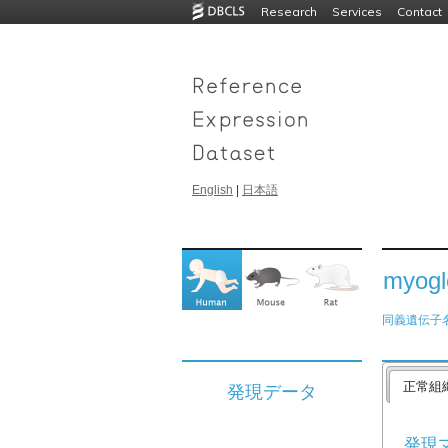
Research
Services
Contact
English
|
日本語
myogl
同義遺伝子
正常組
発現データ
発現マッ