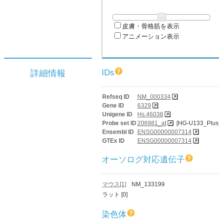
皮膚・骨格筋を表示
アニメーション表示
IDs
詳細情報
Refseq ID
NM_000334
Gene ID
6329
Unigene ID
Hs.46038
Probe set ID
206981_at
[HG-U133_Plus
Ensembl ID
ENSG00000007314
GTEx ID
ENSG00000007314
オーソログ対応遺伝子
マウス[1]
NM_133199
ラット [0]
染色体