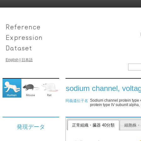
English
|
日本語
sodium channel, voltag
Sodium channel protein type 
同義遺伝子名
protein type IV subunit alph
正常組織・臓器 40分類
細胞株・
発現データ