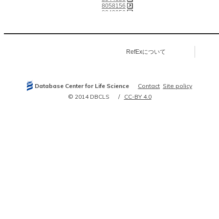
8058156
8242056
8308722
8385647
8388676
8575757
8580427
RefExについて
9164815
9392583
9412493
9521881
9677412
Database Center for Life Science
Contact
Site policy
10218481
10366610
© 2014 DBCLS
CC-BY 4.0
10599760
10851391
10944223
11558801
11591859
12210802
12766226
14527681
15072700
15123239
15318338
15459238
15482957
15596759
15746172
15790667
16382098
16392038