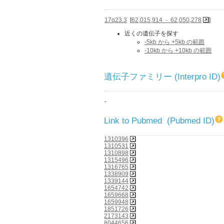
17q23.3
[
62,015,914 - 62,050,278
]
近くの遺伝子を探す
-5kb から +5kb の範囲
-10kb から +10kb の範囲
遺伝子ファミリー (Interpro ID)
-
Link to Pubmed (Pubmed ID)
1310396
1310531
1310898
1315496
1316765
1338909
1339144
1654742
1659668
1659948
1851726
2173143
8044656