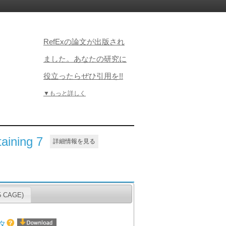
RefExの論文が出版され
ました。あなたの研究に
役立ったらぜひ引用を!!
▼もっと詳しく
aining 7
詳細情報を見る
CAGE)
タ