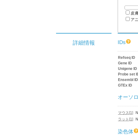
皮
ア
IDs
詳細情報
Refseq ID
Gene ID
Unigene ID
Probe set I
Ensembl ID
GTEx ID
オーソ
マウス[1]
N
ラット[1]
N
染色体