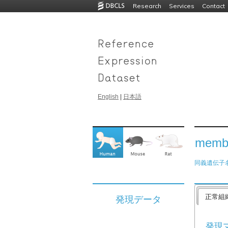
Research
Services
Contact
English
|
日本語
membr
同義遺伝子
正常組
発現データ
発現マッ