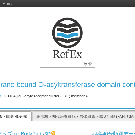
About
ane bound O-acyltransferase domain cont
LENG4, leukocyte receptor cluster (LRC) member 4
名
織・臓器 40分類
細胞株・初代培養細胞・成体組織・胎児組織 (FANTOM5 
プ on BodyParts3D
組織40分類別デー