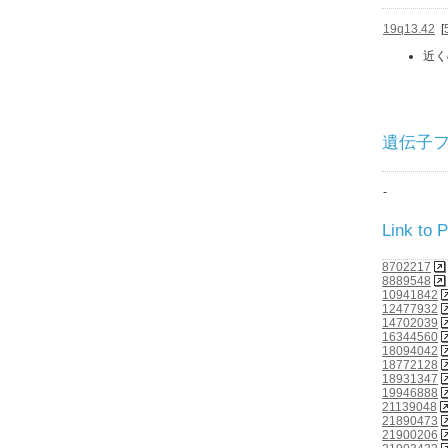
19q13.42
[
近く
遺伝子ファミ
-
Link to
8702217
8889548
10941842
12477932
14702039
16344560
18094042
18772128
18931347
19946888
21139048
21890473
21900206