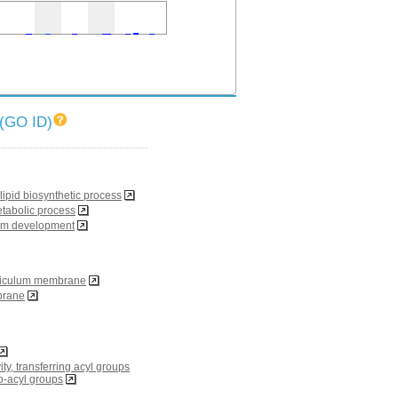
O ID)
ipid biosynthetic process
tabolic process
tem development
ticulum membrane
brane
ity, transferring acyl groups
o-acyl groups