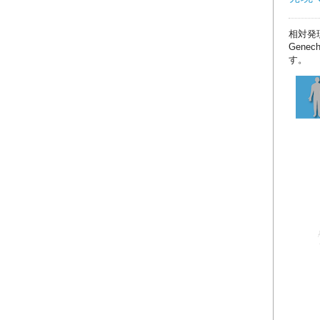
相対発
Gene
す。