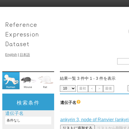
English
|
日本語
結果一覧 3 件中 1 - 3 件を表示
最初
＜
＞
最後
検索条件
遺伝子名
遺伝子名
ankyrin 3, node of Ranvier (ankyr
条件なし