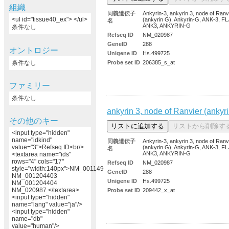
組織
同義遺伝子
Ankyrin-3, ankyrin 3, node of Ranv
<ul id="tissue40_ex"> </ul>
(ankyrin G), Ankyrin-G, ANK-3, F
名
ANK3, ANKYRIN-G
条件なし
Refseq ID
NM_020987
GeneID
288
オントロジー
Unigene ID
Hs.499725
条件なし
Probe set ID
206385_s_at
ファミリー
条件なし
ankyrin 3, node of Ranvier (ankyr
その他のキー
<input type="hidden"
name="idkind"
同義遺伝子
Ankyrin-3, ankyrin 3, node of Ranv
value="3">Refseq ID<br/>
(ankyrin G), Ankyrin-G, ANK-3, F
名
ANK3, ANKYRIN-G
<textarea name="ids"
rows="4" cols="17"
Refseq ID
NM_020987
style="width:140px">NM_001149
GeneID
288
NM_001204403
Unigene ID
Hs.499725
NM_001204404
NM_020987 </textarea>
Probe set ID
209442_x_at
<input type="hidden"
name="lang" value="ja"/>
<input type="hidden"
name="db"
value="human"/>