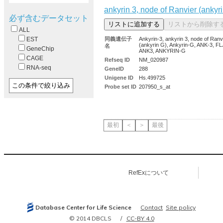
ankyrin 3, node of Ranvier (ankyr
必ず含むデータセット
ALL
同義遺伝子
Ankyrin-3, ankyrin 3, node of Ranv
EST
(ankyrin G), Ankyrin-G, ANK-3, F
名
GeneChip
ANK3, ANKYRIN-G
CAGE
Refseq ID
NM_020987
RNA-seq
GeneID
288
Unigene ID
Hs.499725
Probe set ID
207950_s_at
最初
＜
＞
最後
RefExについて
Database Center for Life Science
Contact
Site policy
© 2014 DBCLS
CC-BY 4.0