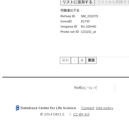
同義遺伝子名
-
Refseq ID
NM_031079
GeneID
81743
Unigene ID
Rn.100440
Probe set ID
U21101_at
最初
＜
＞
最後
RefExについて
Database Center for Life Science
Contact
Site policy
© 2014 DBCLS
CC-BY 4.0