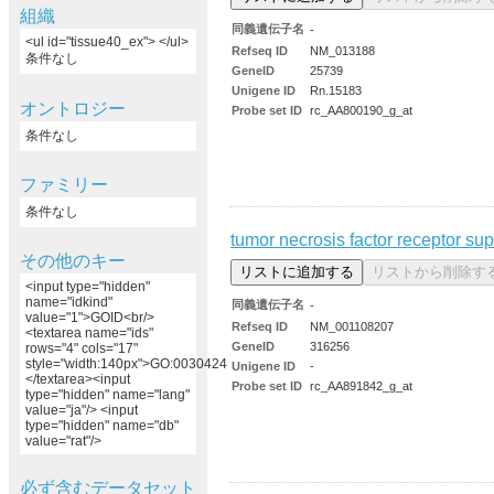
組織
同義遺伝子名
-
<ul id="tissue40_ex"> </ul>
Refseq ID
NM_013188
条件なし
GeneID
25739
Unigene ID
Rn.15183
オントロジー
Probe set ID
rc_AA800190_g_at
条件なし
ファミリー
条件なし
tumor necrosis factor receptor su
その他のキー
<input type="hidden"
name="idkind"
同義遺伝子名
-
value="1">GOID<br/>
Refseq ID
NM_001108207
<textarea name="ids"
GeneID
316256
rows="4" cols="17"
style="width:140px">GO:0030424
Unigene ID
-
</textarea><input
Probe set ID
rc_AA891842_g_at
type="hidden" name="lang"
value="ja"/> <input
type="hidden" name="db"
value="rat"/>
必ず含むデータセット