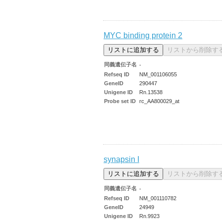
MYC binding protein 2
同義遺伝子名
-
Refseq ID
NM_001106055
GeneID
290447
Unigene ID
Rn.13538
Probe set ID
rc_AA800029_at
synapsin I
同義遺伝子名
-
Refseq ID
NM_001110782
GeneID
24949
Unigene ID
Rn.9923