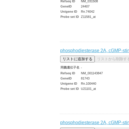
Refseq ID
NM_031508
GeneID
24407
Unigene ID
Rn.74042
Probe set ID
Z11581_at
phosphodiesterase 2A, cGMP-sti
同義遺伝子名
-
Refseq ID
NM_001143847
GeneID
81743
Unigene ID
Rn.100440
Probe set ID
U21101_at
phosphodiesterase 2A, cGMP-sti