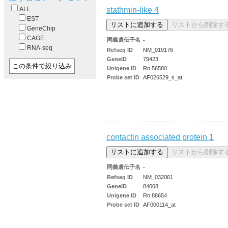
stathmin-like 4
ALL
EST
GeneChip
CAGE
同義遺伝子名
-
RNA-seq
Refseq ID
NM_019176
GeneID
79423
Unigene ID
Rn.56580
Probe set ID
AF026529_s_at
contactin associated protein 1
同義遺伝子名
-
Refseq ID
NM_032061
GeneID
84008
Unigene ID
Rn.88654
Probe set ID
AF000114_at