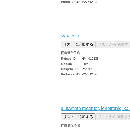
Probe set ID
M27812_at
synapsin I
同義遺伝子名
-
Refseq ID
NM_019133
GeneID
24949
Unigene ID
Rn.9923
Probe set ID
M27812_at
glutamate receptor, ionotropic, ka
同義遺伝子名
-