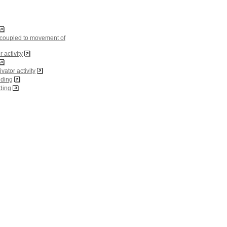
, coupled to movement of
 activity
ator activity
ding
ding