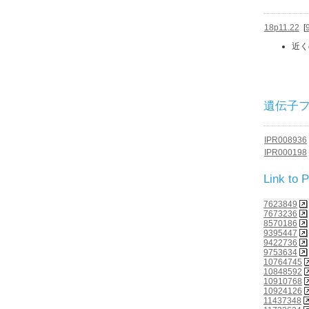
18p11.22
[
近く
遺伝子ファミ
IPR008936
IPR000198
Link to
7623849
7673236
8570186
9395447
9422736
9753634
10764745
10848592
10910768
10924126
11437348