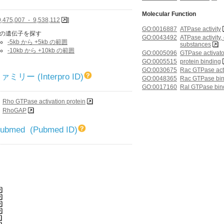
Molecular Function
9,475,007 - 9,538,112
]
GO:0016887
ATPase activity
の遺伝子を探す
GO:0043492
ATPase activity
-5kb から +5kb の範囲
substances
-10kb から +10kb の範囲
GO:0005096
GTPase activator
GO:0005515
protein binding
GO:0030675
Rac GTPase activ
リー (Interpro ID)
GO:0048365
Rac GTPase bin
GO:0017160
Ral GTPase bin
Rho GTPase activation protein
RhoGAP
 Pubmed (Pubmed ID)