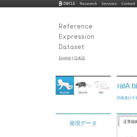
Research
Services
Contact
English
|
日本語
ralA b
同義遺伝子
正常組
発現データ