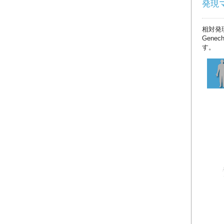
発現マッ
相対発
Gene
す。