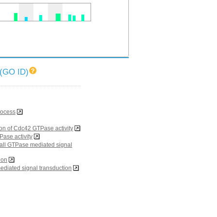
O ID)
rocess
ion of Cdc42 GTPase activity
Pase activity
mall GTPase mediated signal
ion
diated signal transduction