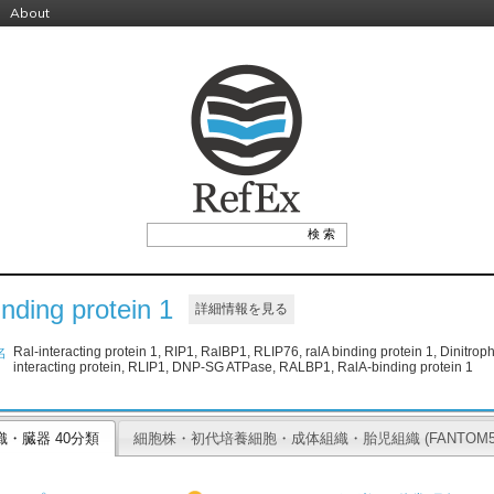
About
inding protein 1
詳細情報を見る
Ral-interacting protein 1, RIP1, RalBP1, RLIP76, ralA binding protein 1, Dinitro
名
interacting protein, RLIP1, DNP-SG ATPase, RALBP1, RalA-binding protein 1
織・臓器 40分類
細胞株・初代培養細胞・成体組織・胎児組織 (FANTOM5 