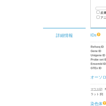
皮
ア
IDs
詳細情報
Refseq ID
Gene ID
Unigene ID
Probe set I
Ensembl ID
GTEx ID
オーソ
マウス[2]
ラット [0]
染色体