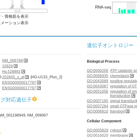
RNA-seq
膚・骨格筋を表示
ニメーション表示
遺伝子オントロジー (G
NM_006788
Biological Process
10928
GO:0006200
ATP catabolic p
Hs.528993
GO:0006935
chemotaxis
D
202845_s_at
[HG-U133_Plus_2]
GO:0043089
positive regulat
ENSG00000017797
GO:0043087
regulation of GT
ENSG00000017797
GO:0051056
regulation of s
transduction
ログ対応遺伝子
GO:0007165
signal transduct
GO:0007264
small GTPase me
GO:0006810
transport
NM_001198949, NM_009067
Cellular Component
GO:0005829
cytosol
GO:0016020
membrane