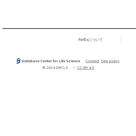
RefExについて
Database Center for Life Science
Contact
Site policy
© 2014 DBCLS
CC-BY 4.0