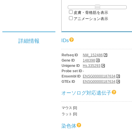
皮膚・骨格筋を表示
アニメーション表示
IDs
詳細情報
Refseq ID
NM_152486
Gene ID
148398
Unigene ID
Hs.335293
Probe set ID
-
Ensembl ID
ENSG00000187634
GTEx ID
ENSG00000187634
オーソログ対応遺伝子
マウス [0]
ラット [0]
染色体