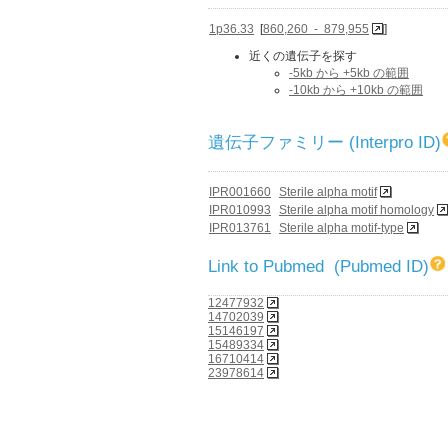
1p36.33
[
860,260 - 879,955
]
近くの遺伝子を探す
-5kb から +5kb の範囲
-10kb から +10kb の範囲
遺伝子ファミリー (Interpro ID)
IPR001660
Sterile alpha motif
IPR010993
Sterile alpha motif homology
IPR013761
Sterile alpha motif-type
Link to Pubmed (Pubmed ID)
12477932
14702039
15146197
15489334
16710414
23978614