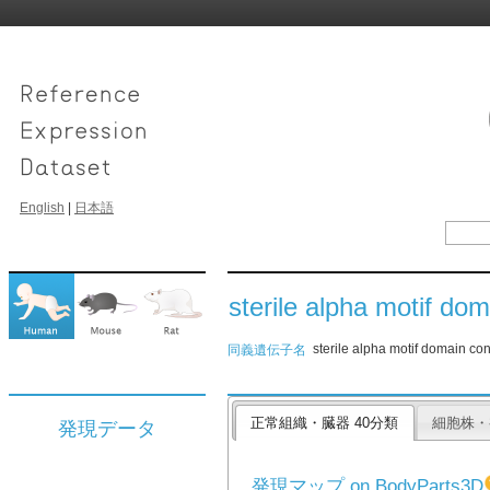
English
|
日本語
sterile alpha motif dom
sterile alpha motif domain 
同義遺伝子名
正常組織・臓器 40分類
細胞株・
発現データ
発現マップ on BodyParts3D