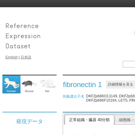
English
|
日本語
fibronectin 1
詳細情報を見る
DKFZp686O13149, DKFZp686H03
同義遺伝子名
DKFZp686F10164, LETS, FIN
正常組織・臓器 40分類
細胞株・
発現データ