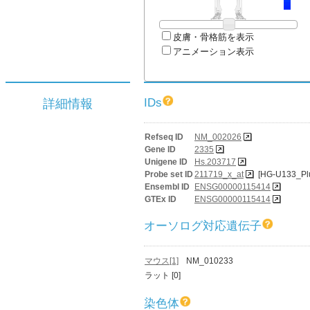
皮膚・骨格筋を表示
アニメーション表示
IDs
詳細情報
Refseq ID
NM_002026
Gene ID
2335
Unigene ID
Hs.203717
Probe set ID
211719_x_at
[HG-U133_Pl
Ensembl ID
ENSG00000115414
GTEx ID
ENSG00000115414
オーソログ対応遺伝子
マウス[1]
NM_010233
ラット [0]
染色体