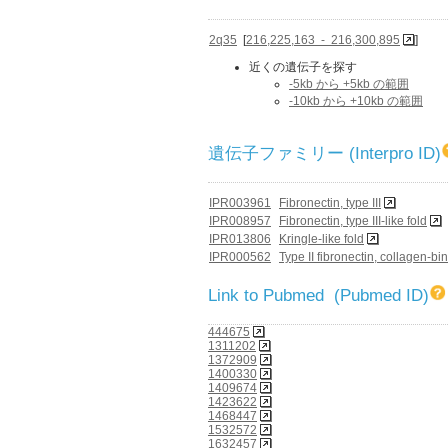
2q35
[
216,225,163 - 216,300,895
]
近くの遺伝子を探す
-5kb から +5kb の範囲
-10kb から +10kb の範囲
遺伝子ファミリー (Interpro ID)
IPR003961
Fibronectin, type III
IPR008957
Fibronectin, type III-like fold
IPR013806
Kringle-like fold
IPR000562
Type II fibronectin, collagen-bi
Link to Pubmed (Pubmed ID)
444675
1311202
1372909
1400330
1409674
1423622
1468447
1532572
1632457