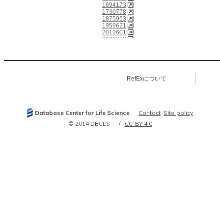
1694173
1730778
1875953
1959621
2012601
2138612
2229073
2414772
2531657
2745554
2822387
RefExについて
2867902
2989004
2992573
2992939
3003095
Database Center for Life Science
Contact
Site policy
3021206
3024962
© 2014 DBCLS
CC-BY 4.0
3031656
3375063
3478690
3593230
3770189
3770201
3900070
3943369
3988746
3997552
3997886
4019516
6092370
6200322