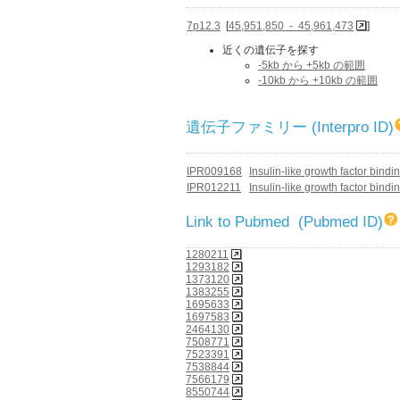
7p12.3
[
45,951,850 - 45,961,473
]
近くの遺伝子を探す
-5kb から +5kb の範囲
-10kb から +10kb の範囲
遺伝子ファミリー (Interpro ID)
IPR009168
Insulin-like growth factor bindi
IPR012211
Insulin-like growth factor bindi
Link to Pubmed (Pubmed ID)
1280211
1293182
1373120
1383255
1695633
1697583
2464130
7508771
7523391
7538844
7566179
8550744