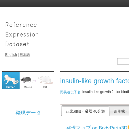
English
|
日本語
insulin-like growth fact
insulin-like growth factor bin
同義遺伝子名
正常組織・臓器 40分類
細胞株・
発現データ
発現マップ on BodyParts3D