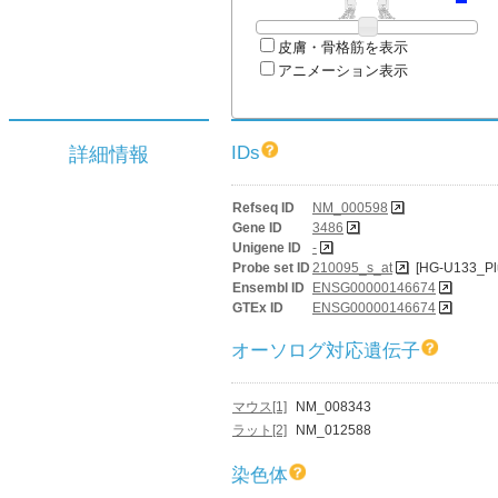
皮膚・骨格筋を表示
アニメーション表示
IDs
詳細情報
Refseq ID
NM_000598
Gene ID
3486
Unigene ID
-
Probe set ID
210095_s_at
[HG-U133_Pl
Ensembl ID
ENSG00000146674
GTEx ID
ENSG00000146674
オーソログ対応遺伝子
マウス[1]
NM_008343
ラット[2]
NM_012588
染色体