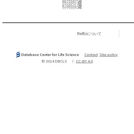
8675597
8708531
8843739
8964576
9252371
9275067
9337997
9388210
RefExについて
9389554
9408744
9446566
9497324
9688635
Database Center for Life Science
Contact
Site policy
10076184
10218588
© 2014 DBCLS
CC-BY 4.0
10226805
10352394
10407151
10511594
10512690
10650937
10766744
10770214
10811646
10823924
10849447
10874028
11095942
11238520
11264294
11297622
11319179