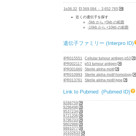
1p36.32
[
3,569,084 - 3,652,765
]
近くの遺伝子を探す
-5kb から +5kb の範囲
-10kb から +10kb の範囲
遺伝子ファミリー (Interpro ID)
IPR015551
Cellular tumour antigen p53
IPR002117
p53 tumour antigen
IPR001660
Sterile alpha motif
IPR010993
Sterile alpha motif homology
IPR013761
Sterile alpha motif-type
Link to Pubmed (Pubmed ID)
9288759
9296498
9537234
9721206
9796703
9802988
9891077
10102633