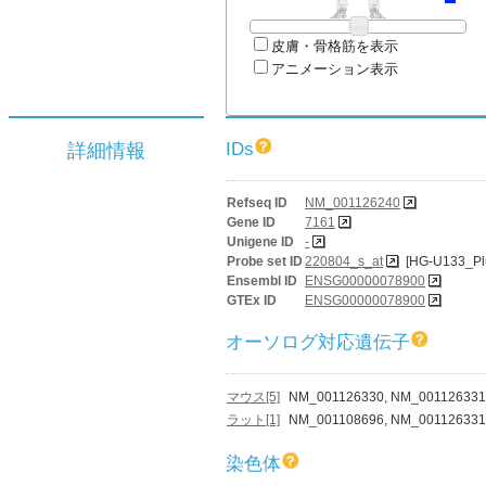
皮膚・骨格筋を表示
アニメーション表示
IDs
詳細情報
Refseq ID
NM_001126240
Gene ID
7161
Unigene ID
-
Probe set ID
220804_s_at
[HG-U133_Pl
Ensembl ID
ENSG00000078900
GTEx ID
ENSG00000078900
オーソログ対応遺伝子
マウス[5]
NM_001126330, NM_001126331
ラット[1]
NM_001108696, NM_001126331
染色体