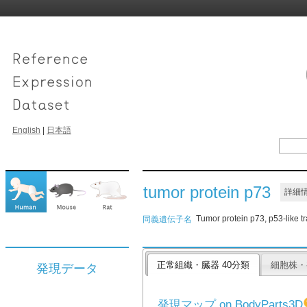
English
|
日本語
tumor protein p73
詳細
Tumor protein p73, p53-like tr
同義遺伝子名
正常組織・臓器 40分類
細胞株・
発現データ
発現マップ on BodyParts3D