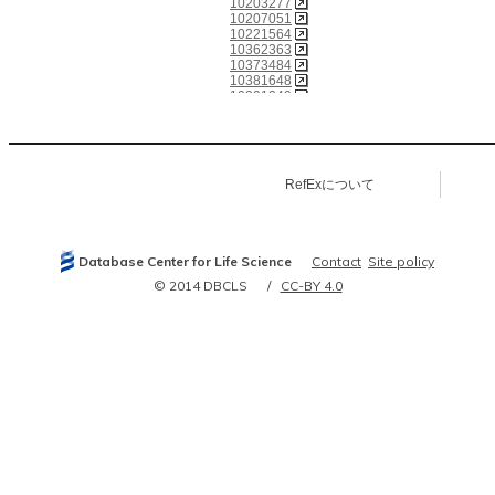
10203277
10207051
10221564
10362363
10373484
10381648
10391249
10391250
10391251
10400412
10419905
10435614
RefExについて
10449409
10469568
10509157
10574463
10648616
Database Center for Life Science
Contact
Site policy
10744705
10760569
© 2014 DBCLS
CC-BY 4.0
10802655
10873608
10961991
11101847
11103943
11223036
11238924
11275986
11278685
11279015
11389695
11470228
11675903