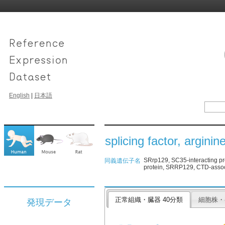
English
|
日本語
splicing factor, arginin
SRrp129, SC35-interacting pr
同義遺伝子名
protein, SRRP129, CTD-assoc
正常組織・臓器 40分類
細胞株・
発現データ