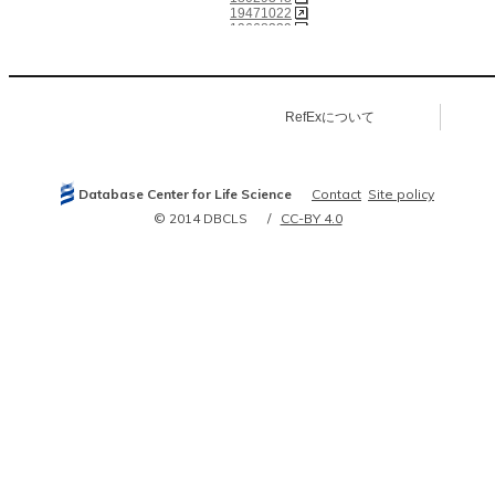
19471022
19668339
20379614
21145461
21693764
21890473
21906983
RefExについて
21963094
21988832
22586326
22990118
23000965
Database Center for Life Science
Contact
Site policy
24250222
24457600
© 2014 DBCLS
CC-BY 4.0
24639526