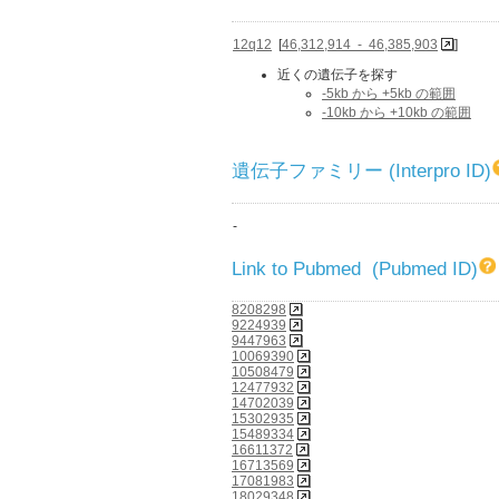
12q12
[
46,312,914 - 46,385,903
]
近くの遺伝子を探す
-5kb から +5kb の範囲
-10kb から +10kb の範囲
遺伝子ファミリー (Interpro ID)
-
Link to Pubmed (Pubmed ID)
8208298
9224939
9447963
10069390
10508479
12477932
14702039
15302935
15489334
16611372
16713569
17081983
18029348