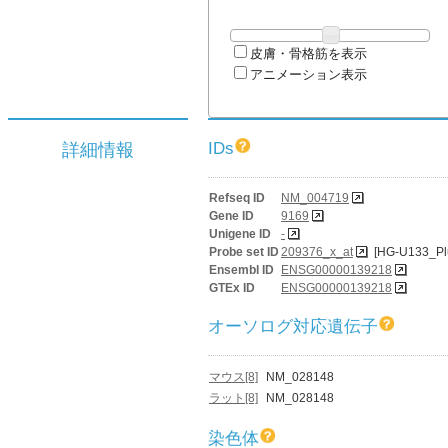
皮膚・骨格筋を表示
アニメーション表示
IDs
詳細情報
Refseq ID
NM_004719
Gene ID
9169
Unigene ID
-
Probe set ID
209376_x_at
[HG-U133_Pl
Ensembl ID
ENSG00000139218
GTEx ID
ENSG00000139218
オーソログ対応遺伝子
マウス[8]
NM_028148
ラット[8]
NM_028148
染色体