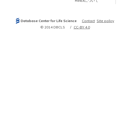
RefExについて
7511933
7525844
7542371
7544347
7558020
Database Center for Life Science
Contact
Site policy
7560076
7581381
© 2014 DBCLS
CC-BY 4.0
7583536
7590745
7595098
7619222
7621580
7635947
7649988
7666000
7667279
7671812
7729619
7741021
7749859
7772082
7798236
7798939
7802634
7803821
7829881
7840811
7860728
7916738
7937814
7948005
8024602