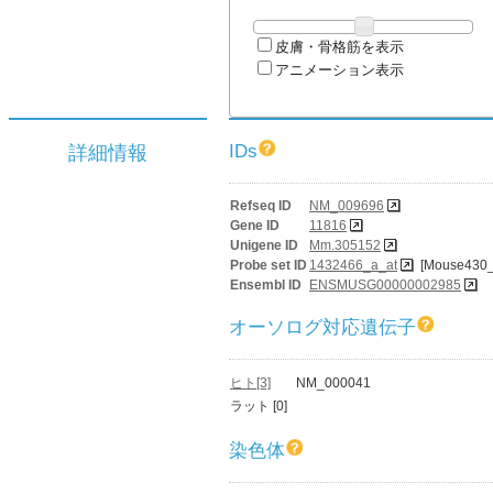
皮膚・骨格筋を表示
アニメーション表示
IDs
詳細情報
Refseq ID
NM_009696
Gene ID
11816
Unigene ID
Mm.305152
Probe set ID
1432466_a_at
[Mouse430_
Ensembl ID
ENSMUSG00000002985
オーソログ対応遺伝子
ヒト[3]
NM_000041
ラット [0]
染色体