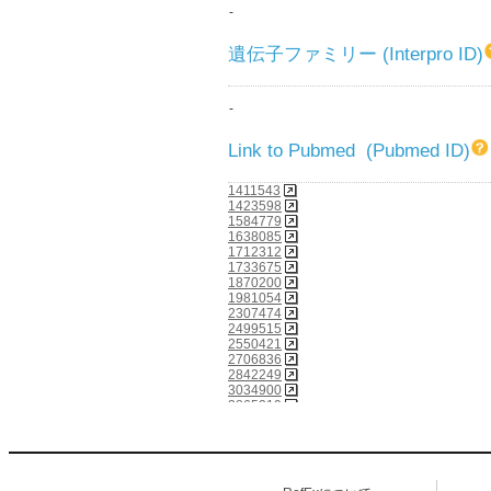
-
遺伝子ファミリー (Interpro ID)
-
Link to Pubmed (Pubmed ID)
1411543
1423598
1584779
1638085
1712312
1733675
1870200
1981054
2307474
2499515
2550421
2706836
2842249
3034900
3865219
5480943
6099394
7474917
7498401
7499399