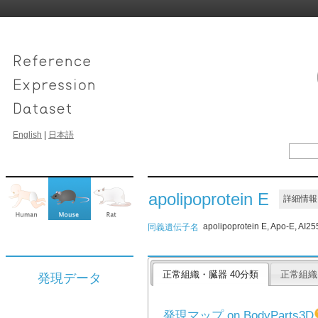
English
|
日本語
apolipoprotein E
詳細情報
apolipoprotein E, Apo-E, AI25
同義遺伝子名
正常組織・臓器 40分類
正常組織
発現データ
発現マップ on BodyParts3D