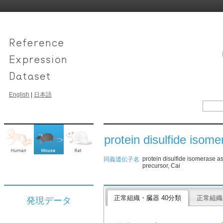
English
|
日本語
protein disulfide isom
protein disulfide isomerase a
同義遺伝子名
precursor, Cai
正常組織・臓器 40分類
正常組織
発現データ