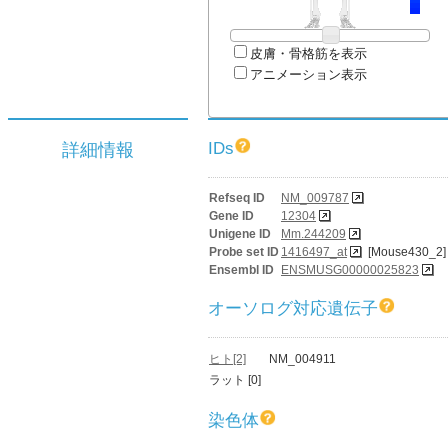
皮膚・骨格筋を表示
アニメーション表示
IDs
詳細情報
Refseq ID
NM_009787
Gene ID
12304
Unigene ID
Mm.244209
Probe set ID
1416497_at
[Mouse430_2]
Ensembl ID
ENSMUSG00000025823
オーソログ対応遺伝子
ヒト[2]
NM_004911
ラット [0]
染色体