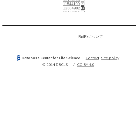
11544199
12384992
12466851
12475965
12477932
12520002
12535952
12904583
RefExについて
16141072
16141073
16314518
16333982
18973680
Database Center for Life Science
Contact
Site policy
19995400
21159867
© 2014 DBCLS
CC-BY 4.0
21267068
21677750
22925884
24239381