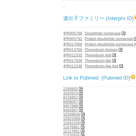
-
遺伝子ファミリー (Interpro ID)
IPR005788
Disulphide isomerase
IPR005792
Protein disulphide isomerase
IPR017068
Protein disulphide-isomerase 
IPR013766
Thioredoxin domain
IPR012335
Thioredoxin fold
IPR017936
Thioredoxin-like
IPR012336
Thioredoxin-like fold
Link to Pubmed (Pubmed ID)
2295602
3320970
8216852
8408057
9457688
9493907
10349636
10922068
11042159
11076861
11217851
11470505