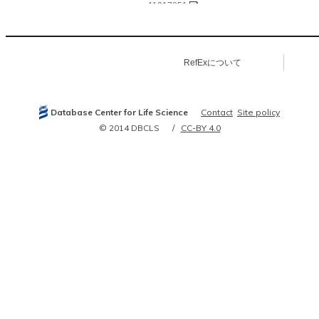
11217851
11901152
11981836
12068294
12466851
12477932
RefExについて
12576320
12675235
12675257
12690074
12748388
Database Center for Life Science
Contact
Site policy
12778469
12906930
© 2014 DBCLS
CC-BY 4.0
14585379
15310902
15323360
15489334
15578515
15681827
15754331
15866709
16059892
16141072
16141073
16154213
16406202
16602821
16688528
16700521
16700522
16712972
16919269