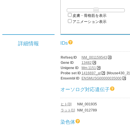
皮膚・骨格筋を表示
アニメーション表示
IDs
詳細情報
Refseq ID
NM_001159543
Gene ID
13482
Unigene ID
Mm.1151
Probe set ID
1416697_at
[Mouse430_2]
Ensembl ID
ENSMUSG00000035000
オーソログ対応遺伝子
ヒト[3]
NM_001935
ラット[1]
NM_012789
染色体