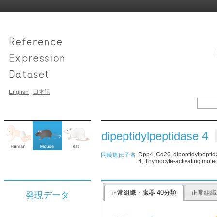
English
|
日本語
dipeptidylpeptidase 4
Dpp4, Cd26, dipeptidylpeptida
同義遺伝子名
4, Thymocyte-activating mol
正常組織・臓器 40分類
正常組織
発現データ