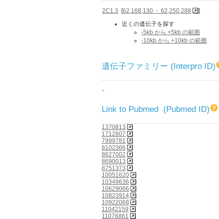
2C1.3
[
62,168,130 - 62,250,288
]
近くの遺伝子を探す
-5kb から +5kb の範囲
-10kb から +10kb の範囲
遺伝子ファミリー (Interpro ID)
-
Link to Pubmed (Pubmed ID)
1370813
1712807
7999781
8102366
8627002
8690013
8751373
10051620
10349636
10629066
10823914
10922068
11042159
11076861