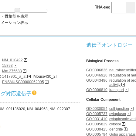
RNA-seq
膚・骨格筋を表示
ニメーション表示
遺伝子オントロジー (G
NM_010492
Biological Process
15893
GO:0006836
neurotransmitter
Mm.275683
GO:0046928
regulation of ne
D
1417901_a_at
[Mouse430_2]
GO:0043496
regulation of p
ENSMUSG00000062995
activity
GO:0006810
transport
ログ対応遺伝子
Cellular Component
GO:0030054
cell junction
NM_001136020, NM_004968, NM_022307
GO:0005737
cytoplasm
GO:0031410
cytoplasmic ves
GO:0005829
cytosol
GO:0030425
dendrite
GO:0005794
Golgi apparatus