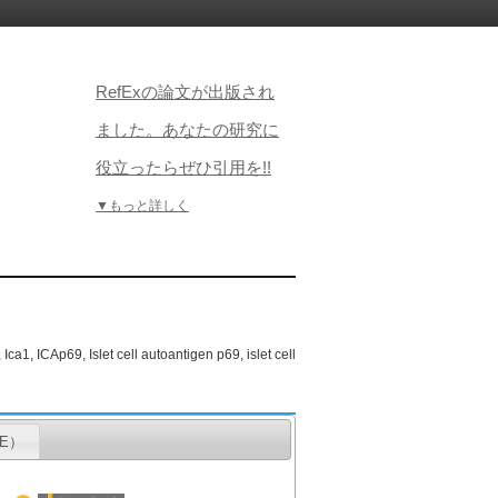
RefExの論文が出版され
ました。あなたの研究に
役立ったらぜひ引用を!!
▼もっと詳しく
Ica1, ICAp69, Islet cell autoantigen p69, islet cell
GE）