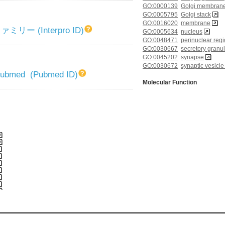
GO:0000139
Golgi membran
GO:0005795
Golgi stack
GO:0016020
membrane
リー (Interpro ID)
GO:0005634
nucleus
GO:0048471
perinuclear reg
GO:0030667
secretory gran
GO:0045202
synapse
GO:0030672
synaptic vesic
 Pubmed (Pubmed ID)
Molecular Function
GO:0019904
protein domain s