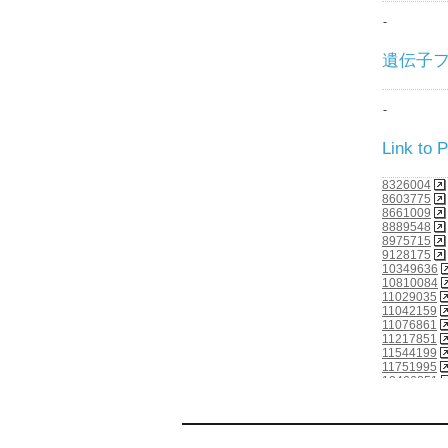
-
遺伝子ファミ
-
Link to
8326004
8603775
8661009
8889548
8975715
9128175
10349636
10810084
11029035
11042159
11076861
11217851
11544199
11751995
12466851
12477932
14610273
15489334
15782199