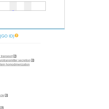
O ID)
 transport
urotransmitter secretion
rotein homodimerization
icle