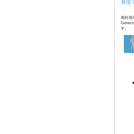
発現マッ
相対発
Gene
す。