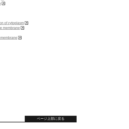
e
ion of cytoplasm
ule membrane
le membrane
pecific binding
ページ上部に戻る