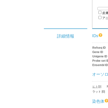
皮
ア
IDs
詳細情報
Refseq ID
Gene ID
Unigene ID
Probe set I
Ensembl ID
オーソ
ヒト[9]
ラット [0]
染色体