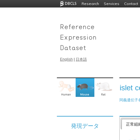
Research
Services
Contact
English
|
日本語
islet 
同義遺伝子
正常組
発現データ