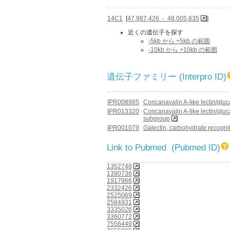
14C1
[
47,987,426 - 48,005,835
]
近くの遺伝子を探す
-5kb から +5kb の範囲
-10kb から +10kb の範囲
遺伝子ファミリー (Interpro ID)
IPR008985
Concanavalin A-like lectin/glu
IPR013320
Concanavalin A-like lectin/glu
subgroup
IPR001079
Galectin, carbohydrate recogn
Link to Pubmed (Pubmed ID)
1352748
1390736
1917966
2332426
2525069
2584931
3335026
3360772
7556449