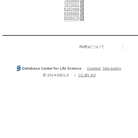
7655085
7873931
8182468
8306885
8509379
8674632
8862771
8873770
9566950
9603264
9767409
RefExについて
10349636
10702423
10745073
11005868
11042159
Database Center for Life Science
Contact
Site policy
11076861
11133164
© 2014 DBCLS
CC-BY 4.0
11217851
11689472
11823514
11830565
11856751
11891203
11981832
12194966
12466851
12477932
12556378
12649736
12788225
12897206