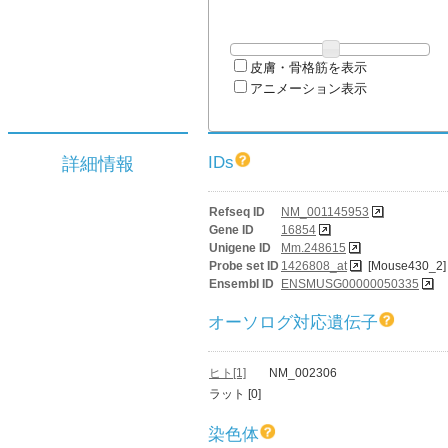
皮膚・骨格筋を表示
アニメーション表示
IDs
詳細情報
Refseq ID
NM_001145953
Gene ID
16854
Unigene ID
Mm.248615
Probe set ID
1426808_at
[Mouse430_2]
Ensembl ID
ENSMUSG00000050335
オーソログ対応遺伝子
ヒト[1]
NM_002306
ラット [0]
染色体