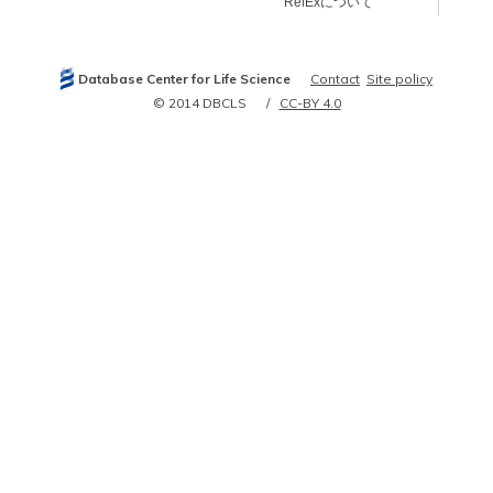
RefExについて
Database Center for Life Science
Contact
Site policy
© 2014 DBCLS
CC-BY 4.0