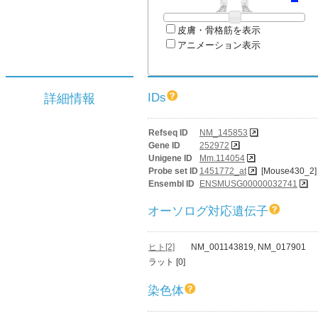
皮膚・骨格筋を表示
アニメーション表示
IDs
詳細情報
Refseq ID
NM_145853
Gene ID
252972
Unigene ID
Mm.114054
Probe set ID
1451772_at
[Mouse430_2]
Ensembl ID
ENSMUSG00000032741
オーソログ対応遺伝子
ヒト[2]
NM_001143819, NM_017901
ラット [0]
染色体