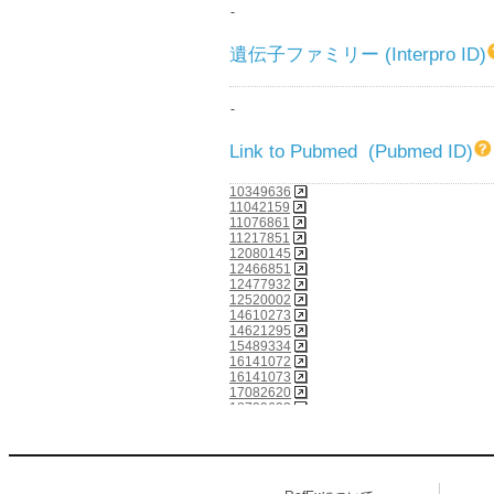
-
遺伝子ファミリー (Interpro ID)
-
Link to Pubmed (Pubmed ID)
10349636
11042159
11076861
11217851
12080145
12466851
12477932
12520002
14610273
14621295
15489334
16141072
16141073
17082620
18799693
19557428
23063126
23103503
23394946
24776928