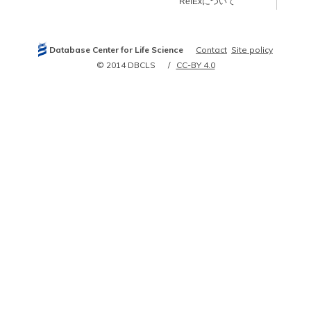
RefExについて
Database Center for Life Science
Contact
Site policy
© 2014 DBCLS
CC-BY 4.0