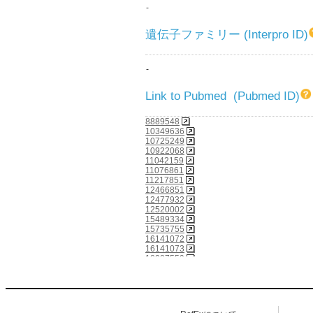
-
遺伝子ファミリー (Interpro ID)
-
Link to Pubmed (Pubmed ID)
8889548
10349636
10725249
10922068
11042159
11076861
11217851
12466851
12477932
12520002
15489334
15735755
16141072
16141073
18287559
21677750