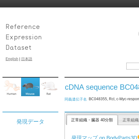
English
|
日本語
cDNA sequence BC04
BC048355, Rcl, c-Myc-respo
同義遺伝子名
正常組織・臓器 40分類
正常組織
発現データ
発現マップ on BodyParts3D