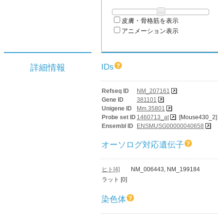
皮膚・骨格筋を表示
アニメーション表示
IDs
詳細情報
Refseq ID
NM_207161
Gene ID
381101
Unigene ID
Mm.35801
Probe set ID
1460713_at
[Mouse430_2]
Ensembl ID
ENSMUSG00000040658
オーソログ対応遺伝子
ヒト[4]
NM_006443, NM_199184
ラット [0]
染色体