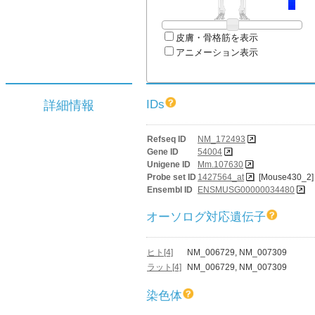
皮膚・骨格筋を表示
アニメーション表示
IDs
詳細情報
Refseq ID
NM_172493
Gene ID
54004
Unigene ID
Mm.107630
Probe set ID
1427564_at
[Mouse430_2]
Ensembl ID
ENSMUSG00000034480
オーソログ対応遺伝子
ヒト[4]
NM_006729, NM_007309
ラット[4]
NM_006729, NM_007309
染色体