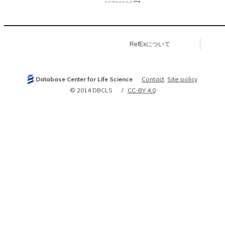
15782199
15840001
16141072
16141073
17170370
18829452
RefExについて
18931663
20548051
21980468
23034183
23890216
Database Center for Life Science
Contact
Site policy
24239357
© 2014 DBCLS
CC-BY 4.0