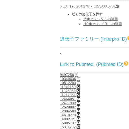
XE3
[
126,284,278 - 127,000,370
]
近くの遺伝子を探す
-5kb から +5kb の範囲
-10kb から +10kb の範囲
遺伝子ファミリー (Interpro ID)
-
Link to Pubmed (Pubmed ID)
9497258
10349636
10512203
11042159
11076861
11217851
12466851
12477932
12520002
12904583
14610273
14992721
15085137
15311282