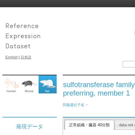
English
|
日本語
sulfotransferase fami
preferring, member 1
-
同義遺伝子名
正常組織・臓器 40分類
data not 
発現データ