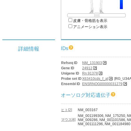
皮膚・骨格筋を表示
アニメーション表示
IDs
詳細情報
Refseq ID
NM_131903
Gene ID
24912
Unigene ID
Rn.91378
Probe set ID
X63410cds_f_at
[RG_U34A
Ensembl ID
ENSRNOG00000031279
オーソログ対応遺伝子
ヒト[2]
NM_003167
NM_001199306, NM_175250, N
マウス[4]
NM_009286, NM_001101586, N
NM_001111296, NM_001184980