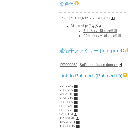
染色体
1q21
[
75,632,632 - 75,708,022
]
近くの遺伝子を探す
-5kb から +5kb の範囲
-10kb から +10kb の範囲
遺伝子ファミリー (Interpro ID)
IPR000863
Sulfotransferase domain
Link to Pubmed (Pubmed ID)
2257247
2306259
2464518
2590219
3805009
8033248
8033273
8436114
11533040
14978251
15060019