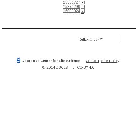
15351727
15371299
16099924
16469813
16617014
18821018
21721019
22542949
23026138
RefExについて
Database Center for Life Science
Contact
Site policy
© 2014 DBCLS
CC-BY 4.0