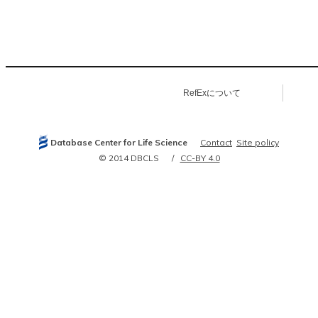
RefExについて
Database Center for Life Science
Contact
Site policy
© 2014 DBCLS
CC-BY 4.0