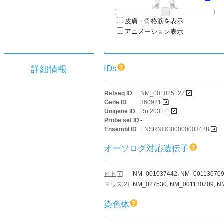
皮膚・骨格筋を表示
アニメーション表示
IDs
詳細情報
Refseq ID
NM_001025127
Gene ID
360921
Unigene ID
Rn.203111
Probe set ID
-
Ensembl ID
ENSRNOG00000003428
オーソログ対応遺伝子
ヒト[7]
NM_001037442, NM_001130709
マウス[2]
NM_027530, NM_001130709, N
染色体