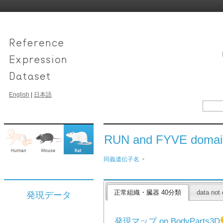
English
|
日本語
RUN and FYVE domain
-
同義遺伝子名
正常組織・臓器 40分類
data not 
発現データ
発現マップ on BodyParts3D