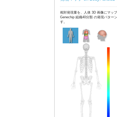
相対発現量を、人体 3D 画像にマッ
Genechip 組織40分類 の発現パタ
す。