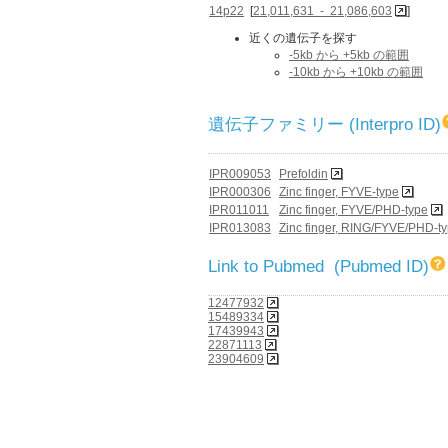
14p22
[
21,011,631 - 21,086,603
]
近くの遺伝子を探す
-5kb から +5kb の範囲
-10kb から +10kb の範囲
遺伝子ファミリー (Interpro ID)
IPR009053
Prefoldin
IPR000306
Zinc finger, FYVE-type
IPR011011
Zinc finger, FYVE/PHD-type
IPR013083
Zinc finger, RING/FYVE/PHD-t
Link to Pubmed (Pubmed ID)
12477932
15489334
17439943
22871113
23904609