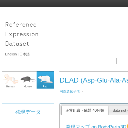
English
|
日本語
DEAD (Asp-Glu-Ala-As
-
同義遺伝子名
正常組織・臓器 40分類
data not 
発現データ
発現マップ on BodyParts3D