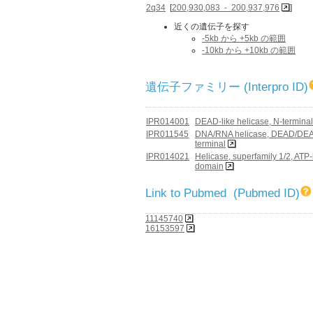
2q34
[
200,930,083 - 200,937,976
]
近くの遺伝子を探す
-5kb から +5kb の範囲
-10kb から +10kb の範囲
遺伝子ファミリー (Interpro ID)
IPR014001
DEAD-like helicase, N-terminal
IPR011545
DNA/RNA helicase, DEAD/DEAH
terminal
IPR014021
Helicase, superfamily 1/2, ATP
domain
Link to Pubmed (Pubmed ID)
11145740
16153597