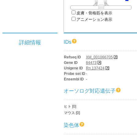
皮膚・骨格筋を表示
アニメーション表示
IDs
詳細情報
Refseq ID
XM_001066705
Gene ID
84473
Unigene ID
Rn.137424
Probe set ID
-
Ensembl ID
-
オーソログ対応遺伝子
ヒト [0]
マウス [0]
染色体