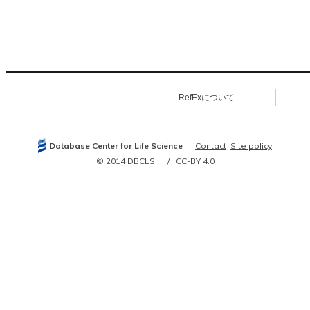
RefExについて
Database Center for Life Science
Contact
Site policy
© 2014 DBCLS
CC-BY 4.0