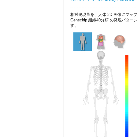
相対発現量を、人体 3D 画像にマッ
Genechip 組織40分類 の発現パタ
す。