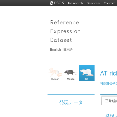
Research
Services
Contact
English
|
日本語
AT ric
同義遺伝子
正常組
発現データ
発現マッ