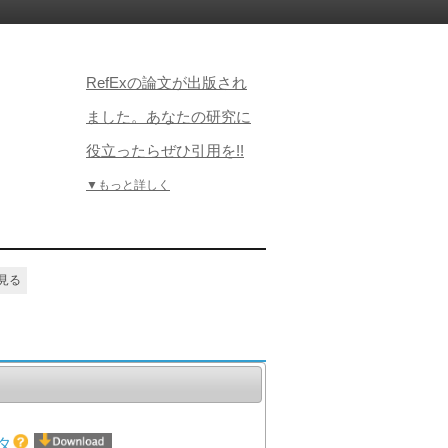
RefExの論文が出版され
ました。あなたの研究に
役立ったらぜひ引用を!!
▼もっと詳しく
見る
タ