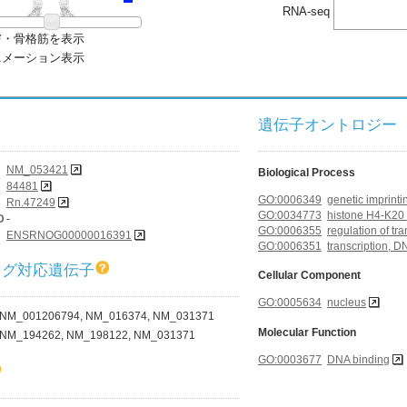
RNA-seq
膚・骨格筋を表示
ニメーション表示
遺伝子オントロジー (G
NM_053421
Biological Process
84481
GO:0006349
genetic imprinti
Rn.47249
GO:0034773
histone H4-K20 
D
-
GO:0006355
regulation of t
ENSRNOG00000016391
GO:0006351
transcription, 
ログ対応遺伝子
Cellular Component
GO:0005634
nucleus
NM_001206794, NM_016374, NM_031371
Molecular Function
NM_194262, NM_198122, NM_031371
GO:0003677
DNA binding