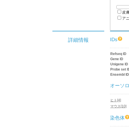
皮
ア
IDs
詳細情報
Refseq ID
Gene ID
Unigene ID
Probe set I
Ensembl ID
オーソ
ヒト[4]
マウス[10]
染色体