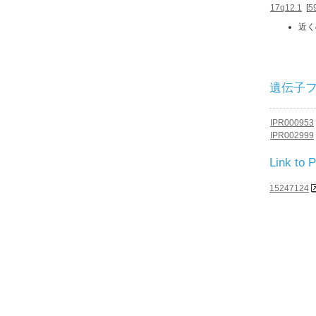
17q12.1
[
5
近く
遺伝子ファミ
IPR000953
IPR002999
Link to
15247124