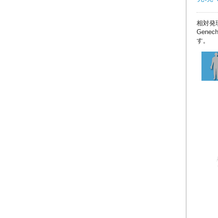
相対発
Gene
す。