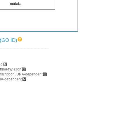
nodata
O ID)
ng
trimethylation
ranscription, DNA-dependent
DNA-dependent