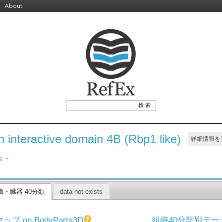
About
h interactive domain 4B (Rbp1 like)
詳細情報を
-
名
織・臓器 40分類
data not exists
プ on BodyParts3D
組織40分類別デー