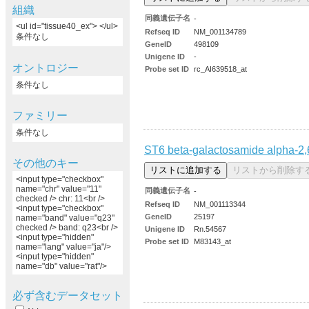
組織
同義遺伝子名
-
<ul id="tissue40_ex"> </ul>
Refseq ID
NM_001134789
条件なし
GeneID
498109
Unigene ID
-
オントロジー
Probe set ID
rc_AI639518_at
条件なし
ファミリー
条件なし
ST6 beta-galactosamide alpha-2,6
その他のキー
<input type="checkbox"
name="chr" value="11"
同義遺伝子名
-
checked /> chr: 11<br />
Refseq ID
NM_001113344
<input type="checkbox"
GeneID
25197
name="band" value="q23"
checked /> band: q23<br />
Unigene ID
Rn.54567
<input type="hidden"
Probe set ID
M83143_at
name="lang" value="ja"/>
<input type="hidden"
name="db" value="rat"/>
必ず含むデータセット