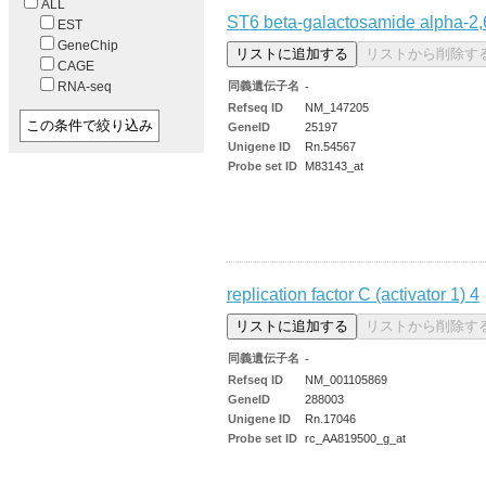
ALL
ST6 beta-galactosamide alpha-2,6
EST
GeneChip
CAGE
同義遺伝子名
RNA-seq
-
Refseq ID
NM_147205
GeneID
25197
Unigene ID
Rn.54567
Probe set ID
M83143_at
replication factor C (activator 1) 4
同義遺伝子名
-
Refseq ID
NM_001105869
GeneID
288003
Unigene ID
Rn.17046
Probe set ID
rc_AA819500_g_at