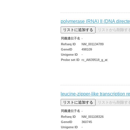
polymerase (RNA) II (DNA directe
同義遺伝子名
-
Refseq ID
NM_001134789
GeneID
498109
Unigene ID
-
Probe set ID
rc_AI639518_g_at
leucine-zipper-like transcription r
同義遺伝子名
-
Refseq ID
NM_001108326
GeneID
360745
Unigene ID
-