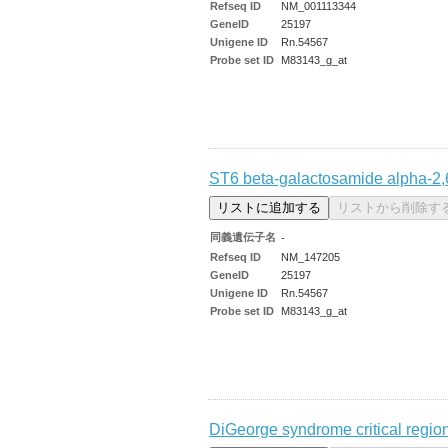
Refseq ID
NM_001113344
GeneID
25197
Unigene ID
Rn.54567
Probe set ID
M83143_g_at
ST6 beta-galactosamide alpha-2,6
同義遺伝子名
-
Refseq ID
NM_147205
GeneID
25197
Unigene ID
Rn.54567
Probe set ID
M83143_g_at
DiGeorge syndrome critical regio