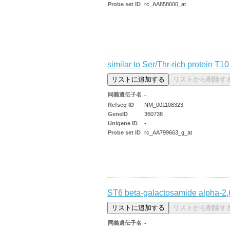
Probe set ID
rc_AA858600_at
similar to Ser/Thr-rich protein T
同義遺伝子名
-
Refseq ID
NM_001108323
GeneID
360738
Unigene ID
-
Probe set ID
rc_AA799663_g_at
ST6 beta-galactosamide alpha-2,6
同義遺伝子名
-