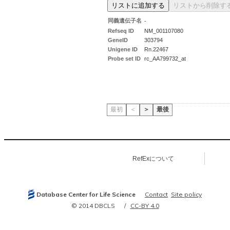
同義遺伝子名
-
Refseq ID
NM_001107080
GeneID
303794
Unigene ID
Rn.22467
Probe set ID
rc_AA799732_at
最初
＜
＞
最後
RefExについて
Database Center for Life Science
Contact
Site policy
© 2014 DBCLS
CC-BY 4.0