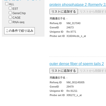
protein phosphatase 2 (formerly 2A
ALL
EST
GeneChip
CAGE
同義遺伝子名
-
RNA-seq
Refseq ID
NM_017040
GeneID
24673
Unigene ID
Rn.9771
Probe set ID
X16044cds_s_at
outer dense fiber of sperm tails 2
同義遺伝子名
-
Refseq ID
NM_001145005
GeneID
29479
Unigene ID
Rn.91211
Probe set ID
X95272_s_at