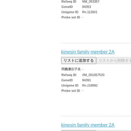
Refseq ID
NM_053357
GeneID
84353
Unigene ID
Rn.112601
Probe set ID
-
kinesin family member 2A
同義遺伝子名
-
Refseq ID
XM_001057533
GeneID
84391
Unigene ID
Rn.218992
Probe set ID
-
kinesin family member 2A