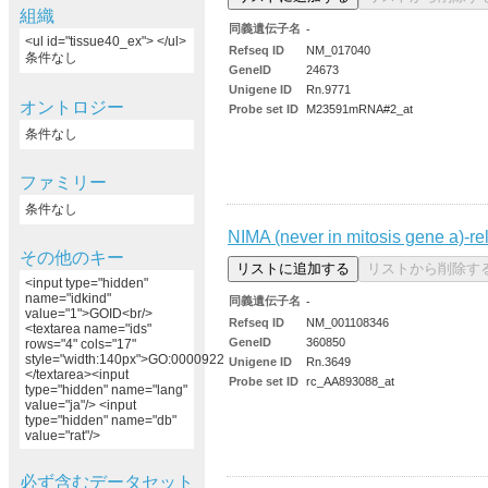
組織
同義遺伝子名
-
<ul id="tissue40_ex"> </ul>
Refseq ID
NM_017040
条件なし
GeneID
24673
Unigene ID
Rn.9771
オントロジー
Probe set ID
M23591mRNA#2_at
条件なし
ファミリー
条件なし
NIMA (never in mitosis gene a)-re
その他のキー
<input type="hidden"
name="idkind"
同義遺伝子名
-
value="1">GOID<br/>
Refseq ID
NM_001108346
<textarea name="ids"
GeneID
360850
rows="4" cols="17"
style="width:140px">GO:0000922
Unigene ID
Rn.3649
</textarea><input
Probe set ID
rc_AA893088_at
type="hidden" name="lang"
value="ja"/> <input
type="hidden" name="db"
value="rat"/>
必ず含むデータセット