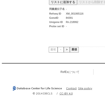
同義遺伝子名
-
Refseq ID
XM_001065116
GeneID
84391
Unigene ID
Rn.218992
Probe set ID
-
最初
＜
＞
最後
RefExについて
Database Center for Life Science
Contact
Site policy
© 2014 DBCLS
CC-BY 4.0