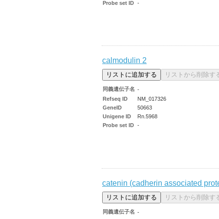
Probe set ID
-
calmodulin 2
同義遺伝子名
-
Refseq ID
NM_017326
GeneID
50663
Unigene ID
Rn.5968
Probe set ID
-
catenin (cadherin associated prote
同義遺伝子名
-