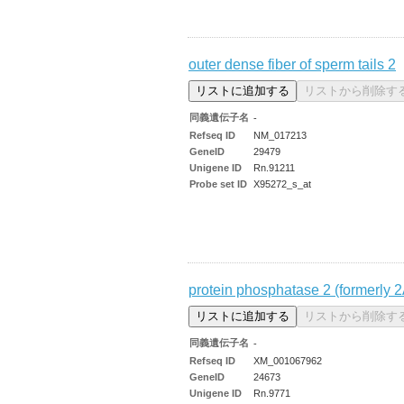
outer dense fiber of sperm tails 2
同義遺伝子名
-
Refseq ID
NM_017213
GeneID
29479
Unigene ID
Rn.91211
Probe set ID
X95272_s_at
protein phosphatase 2 (formerly 2A
同義遺伝子名
-
Refseq ID
XM_001067962
GeneID
24673
Unigene ID
Rn.9771